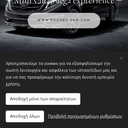
Mini van...mega exprerience
WWW.RHODES-VAN.COM
Χρησιμοποιούμε τα cookies για να εξασφαλίσουμε την
σωστή λειτουργία και ασφάλεια των ιστοσελίδων μας και
est2024
για να σας προσφέρουμε την καλύτερη δυνατή εμπειρία
Location : Φαληράκι-Καλυθιές,Βρυσίτσα
ΡΟΔΟΣ
χρήσης.
Faliraki-Kalithies-Vrisitsa RHODES
Αποδοχή μόνο των απαραίτητων
Cookies
Γλώσσες
Αποδοχή όλων
Προβολή προχωρημένων ρυθμίσεων
Ελληνικά
English