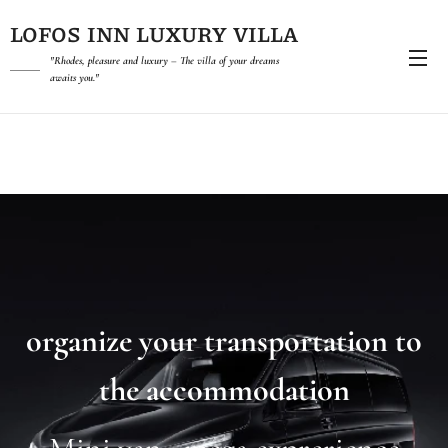
LOFOS INN LUXURY VILLA
"Rhodes, pleasure and luxury – The villa of your dreams
awaits you."
organize your transportation to
the accommodation